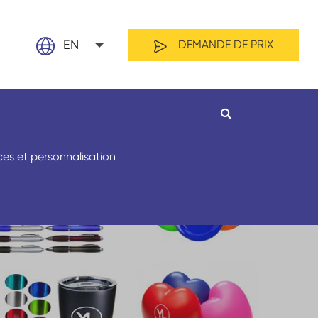
EN
DEMANDE DE PRIX
English
日本語
français
ces et personnalisation
Español
العربية
русский
Par matériau
Longueur
Nederland
português