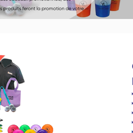
s produits feront la promotion de votre
Chaussettes de
Chaussettes de sport
trampoline
Chaussettes
Chaussettes d'aviation
domestiques