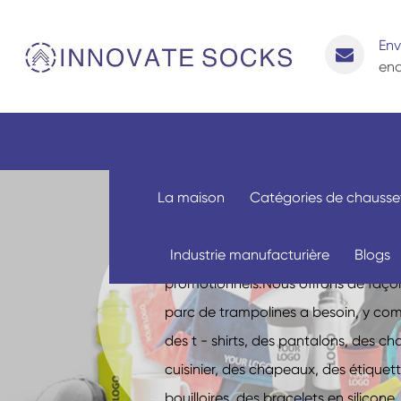
Env
enq
Produits de 
La maison
Catégories de chausse
Non seulement nous fabriquons des 
Industrie manufacturière
Blogs
également nos clients à personnalise
promotionnels.Nous offrons de façon 
parc de trampolines a besoin, y comp
des t - shirts, des pantalons, des ch
cuisinier, des chapeaux, des étiquett
bouilloires, des bracelets en silico