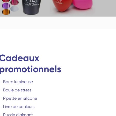
Deutsch
italiano
Chaussettes de yoga
Chaussettes
Suomi
Cadeaux
promotionnels
Barre lumineuse
Read More
Chaussettes à cinq
Catégories de
Boule de stress
doigts
chaussettes
Pipette en silicone
Livre de couleurs
Puzzle d'aimant