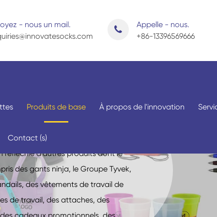
oyez - nous un mail.
Appelle - nous.
uiries@innovatesocks.com
+86-13396569666
base
ttes
Produits de base
À propos de l'innovation
Servi
chaussettes, mais nous aidons
Contact (s)
r une variété de produits
réfléchie d'autres produits dont le
ris des gants ninja, le Groupe Tyvek,
andails, des vêtements de travail de
Par application
Par sexe
es de travail, des attaches, des
ne, des cadeaux promotionnels, des