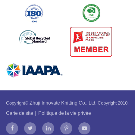
Copyright©
Zhuji Innovate Knitting Co., Ltd.
Copyright 2010.
Carte de site
|
Politique de la vie privée