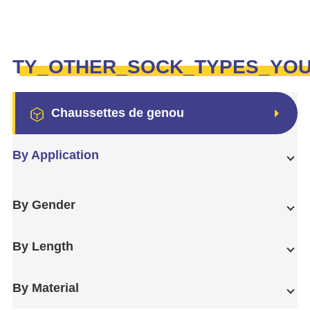
TY_OTHER_SOCK_TYPES_YO
Chaussettes de genou
By Application
By Gender
By Length
By Material