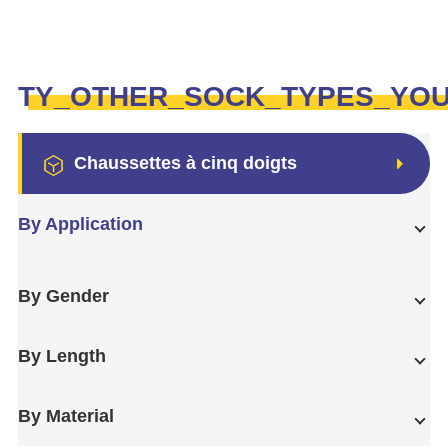
TY_OTHER_SOCK_TYPES_YO
Chaussettes à cinq doigts
By Application
By Gender
By Length
By Material