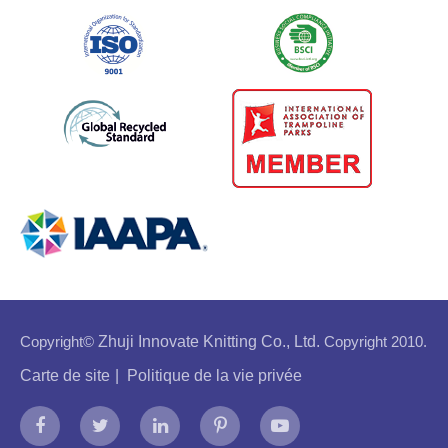
Copyright©
Zhuji Innovate Knitting Co., Ltd.
Copyright 2010.
Carte de site
|
Politique de la vie privée